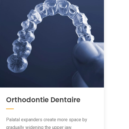
Orthodontie Dentaire
Palatal expanders create more space by
gradually widening the upper jaw.