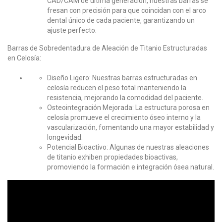
CAD/CAM de última generación, nuestras barras se
fresan con precisión para que coincidan con el arco
dental único de cada paciente, garantizando un
ajuste perfecto.
Barras de Sobredentadura de Aleación de Titanio Estructuradas
en Celosía:
Diseño Ligero
: Nuestras barras estructuradas en
celosía reducen el peso total manteniendo la
resistencia, mejorando la comodidad del paciente.
Osteointegración Mejorada
: La estructura porosa en
celosía promueve el crecimiento óseo interno y la
vascularización, fomentando una mayor estabilidad y
longevidad.
Potencial Bioactivo
: Algunas de nuestras aleaciones
de titanio exhiben propiedades bioactivas,
promoviendo la formación e integración ósea natural.