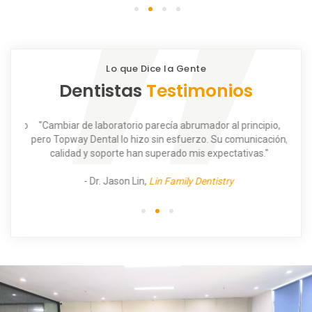
1
2
3
4
Lo que Dice la Gente
Dentistas
Testimonios
 no lo
"Cambiar de laboratorio parecía abrumador al principio,
"Topw
 lo
pero Topway Dental lo hizo sin esfuerzo. Su comunicación,
una
calidad y soporte han superado mis expectativas."
- Dr. Jason Lin,
Lin Family Dentistry
1
2
3