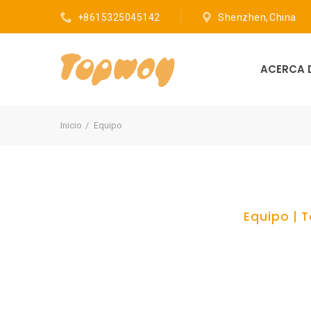
+8615325045142
Shenzhen, China
ACERCA 
Inicio
Equipo
Equipo | 