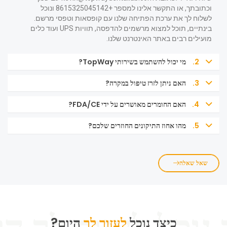
וכתובתך, או התקשר אלינו למספר +8615325045142 ונוכל
לשלוח לך את ערכת הפתיחה שלנו עם קופסאות וטפסי מרשם.
בינתיים, תוכל למצוא מרשמים להדפסה, תוויות UPS ועוד כלים
מועילים רבים באתר האינטרנט שלנו.
2.
מי יכול להשתמש בשירותי TopWay?
3.
האם ניתן לזרז טיפול במקרה?
4.
האם החומרים מאושרים על ידי FDA/CE?
5.
מהו אחוז התיקונים החוזרים שלכם?
שאל שאלה
כיצד נוכל
לעזור לך
היום?