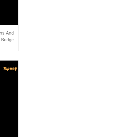
wns And
Bridge