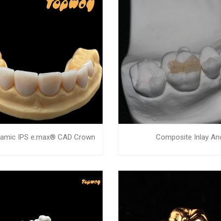
eramic IPS e.max® CAD Crown
Composite Inlay An