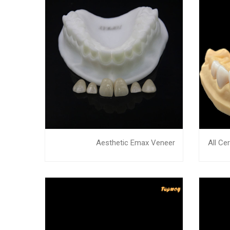
Aesthetic Emax Veneer
All C