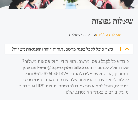
שאלות נפוצות
שאלות כלליות
סריקה דיגיטלית
1.
כיצד אוכל לקבל טפסי מרשם, תוויות דיוור וקופסאות משלוח?
כיצד אוכל לקבל טפסי מרשם, תוויות דיוור וקופסאות משלוח?
שלח דוא"ל לכתובת
kevin@topwaydentallab.com
עם שמך
וכתובתך, או התקשר אלינו למספר +8615325045142 ונוכל
לשלוח לך את ערכת הפתיחה שלנו עם קופסאות וטפסי מרשם.
בינתיים, תוכל למצוא מרשמים להדפסה, תוויות UPS ועוד כלים
מועילים רבים באתר האינטרנט שלנו.
2.
מי יכול להשתמש בשירותי TopWay?
3.
האם ניתן לזרז טיפול במקרה?
4.
האם החומרים מאושרים על ידי FDA/CE?