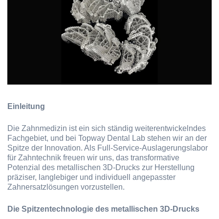
Einleitung
Die Zahnmedizin ist ein sich ständig weiterentwickelndes
Fachgebiet, und bei Topway Dental Lab stehen wir an der
Spitze der Innovation. Als Full-Service-Auslagerungslabor
für Zahntechnik freuen wir uns, das transformative
Potenzial des metallischen 3D-Drucks zur Herstellung
präziser, langlebiger und individuell angepasster
Zahnersatzlösungen vorzustellen.
Die Spitzentechnologie des metallischen 3D-Drucks